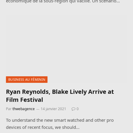
économique de la sous-région qui vacille. Un scénario…
BUSINESS AU FÉMININ
Ryan Reynolds, Blake Lively Arrive at
Film Festival
Par
thwebagence
14 janvier 2021
0
To understand the new smart watched and other pro
devices of recent focus, we should…