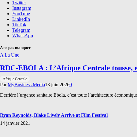
Twitter
Instagram
YouTube
LinkedIn
TikTok
Telegram
WhatsApp
A ne pas manquer
A La Une
RDC-EBOLA : L’Afrique Centrale tousse, et
Afrique Centrale
Par
MyBusiness Media
13 juin 2026
0
Derrière l’urgence sanitaire Ebola, c’est toute l’architecture économiq
Ryan Reynolds, Blake Lively Arrive at Film Festival
14 janvier 2021