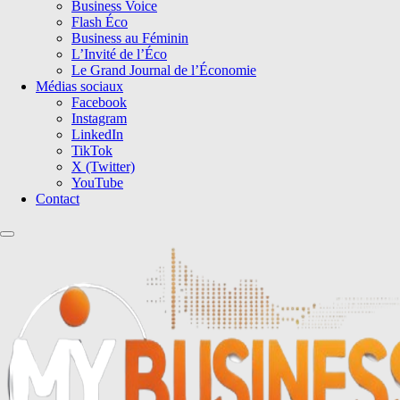
Business Voice
Flash Éco
Business au Féminin
L’Invité de l’Éco
Le Grand Journal de l’Économie
Médias sociaux
Facebook
Instagram
LinkedIn
TikTok
X (Twitter)
YouTube
Contact