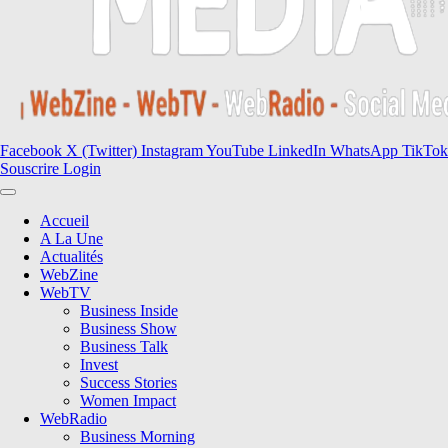
Facebook
X (Twitter)
Instagram
YouTube
LinkedIn
WhatsApp
TikTok
Souscrire
Login
Accueil
A La Une
Actualités
WebZine
WebTV
Business Inside
Business Show
Business Talk
Invest
Success Stories
Women Impact
WebRadio
Business Morning