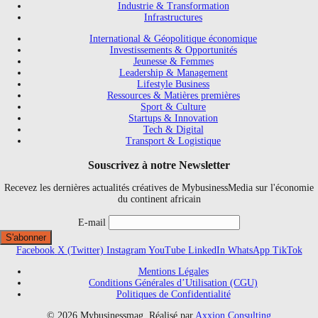
Industrie & Transformation
Infrastructures
International & Géopolitique économique
Investissements & Opportunités
Jeunesse & Femmes
Leadership & Management
Lifestyle Business
Ressources & Matières premières
Sport & Culture
Startups & Innovation
Tech & Digital
Transport & Logistique
Souscrivez à notre Newsletter
Recevez les dernières actualités créatives de MybusinessMedia sur l'économie
du continent africain
E-mail
Facebook
X (Twitter)
Instagram
YouTube
LinkedIn
WhatsApp
TikTok
Mentions Légales
Conditions Générales d’Utilisation (CGU)
Politiques de Confidentialité
© 2026 Mybusinessmag. Réalisé par
Axxion Consulting