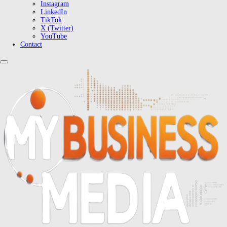
Instagram
LinkedIn
TikTok
X (Twitter)
YouTube
Contact