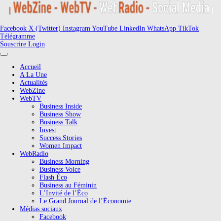
Facebook
X (Twitter)
Instagram
YouTube
LinkedIn
WhatsApp
TikTok
Télégramme
Souscrire
Login
Accueil
A La Une
Actualités
WebZine
WebTV
Business Inside
Business Show
Business Talk
Invest
Success Stories
Women Impact
WebRadio
Business Morning
Business Voice
Flash Éco
Business au Féminin
L’Invité de l’Éco
Le Grand Journal de l’Économie
Médias sociaux
Facebook