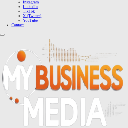
Instagram
LinkedIn
TikTok
X (Twitter)
YouTube
Contact