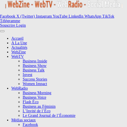
Facebook
X (Twitter)
Instagram
YouTube
LinkedIn
WhatsApp
TikTok
Télégramme
Souscrire
Login
Accueil
A La Une
Actualités
WebZine
WebTV
Business Inside
Business Show
Business Talk
Invest
Success Stories
Women Impact
WebRadio
Business Morning
Business Voice
Flash Éco
Business au Féminin
L’Invité de l’Éco
Le Grand Journal de l’Économie
Médias sociaux
Facebook