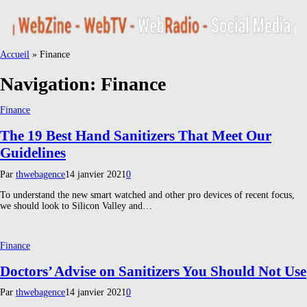
Accueil
»
Finance
Navigation:
Finance
Finance
The 19 Best Hand Sanitizers That Meet Our
Guidelines
Par
thwebagence
14 janvier 2021
0
To understand the new smart watched and other pro devices of recent focus,
we should look to Silicon Valley and…
Finance
Doctors’ Advise on Sanitizers You Should Not Use
Par
thwebagence
14 janvier 2021
0