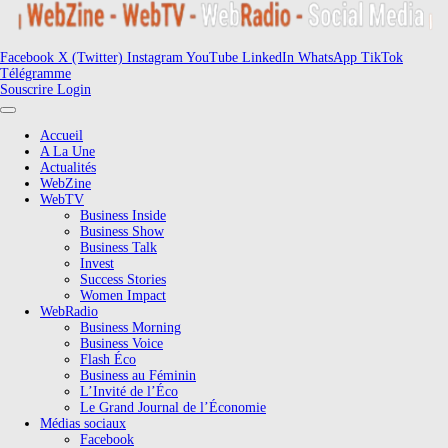
Facebook
X (Twitter)
Instagram
YouTube
LinkedIn
WhatsApp
TikTok
Télégramme
Souscrire
Login
Accueil
A La Une
Actualités
WebZine
WebTV
Business Inside
Business Show
Business Talk
Invest
Success Stories
Women Impact
WebRadio
Business Morning
Business Voice
Flash Éco
Business au Féminin
L’Invité de l’Éco
Le Grand Journal de l’Économie
Médias sociaux
Facebook