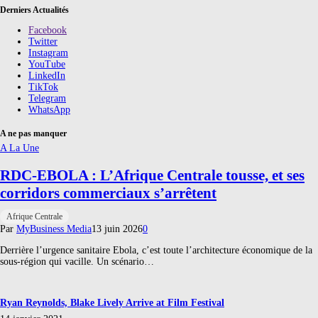
Derniers Actualités
Facebook
Twitter
Instagram
YouTube
LinkedIn
TikTok
Telegram
WhatsApp
A ne pas manquer
A La Une
RDC-EBOLA : L’Afrique Centrale tousse, et ses
corridors commerciaux s’arrêtent
Afrique Centrale
Par
MyBusiness Media
13 juin 2026
0
Derrière l’urgence sanitaire Ebola, c’est toute l’architecture économique de la
sous-région qui vacille. Un scénario…
Ryan Reynolds, Blake Lively Arrive at Film Festival