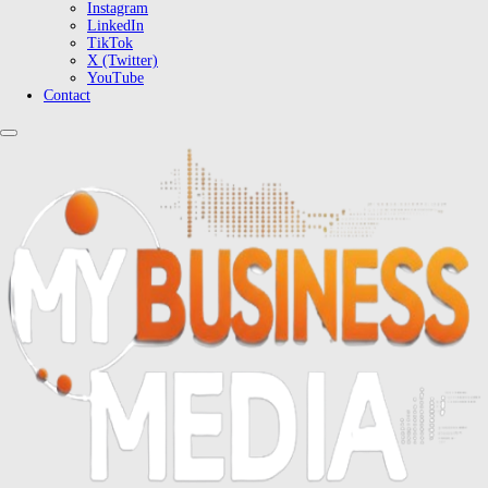
Instagram
LinkedIn
TikTok
X (Twitter)
YouTube
Contact