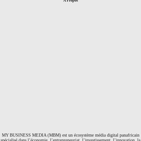
A Propos
MY BUSINESS MEDIA (MBM) est un écosystème média digital panafricain
spécialisé dans l’économie, l’entrepreneuriat, l’investissement, l’innovation, la