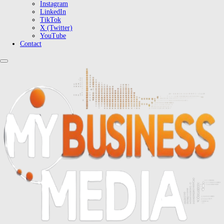
Instagram
LinkedIn
TikTok
X (Twitter)
YouTube
Contact