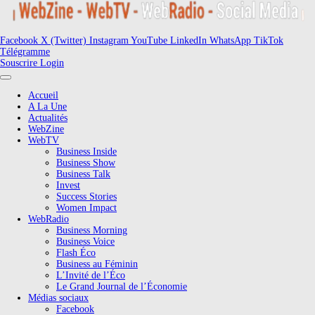
Facebook
X (Twitter)
Instagram
YouTube
LinkedIn
WhatsApp
TikTok
Télégramme
Souscrire
Login
Accueil
A La Une
Actualités
WebZine
WebTV
Business Inside
Business Show
Business Talk
Invest
Success Stories
Women Impact
WebRadio
Business Morning
Business Voice
Flash Éco
Business au Féminin
L’Invité de l’Éco
Le Grand Journal de l’Économie
Médias sociaux
Facebook